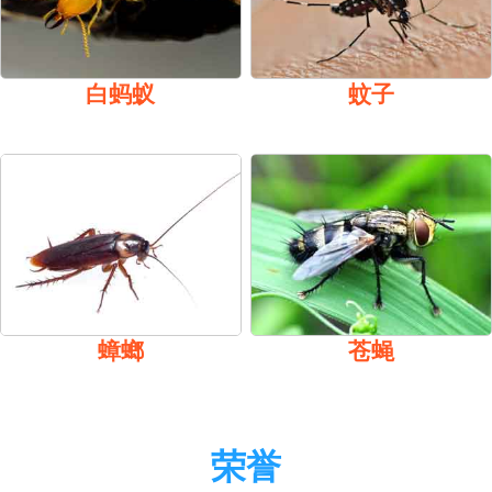
白蚂蚁
蚊子
蟑螂
苍蝇
荣誉