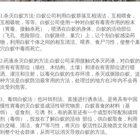
1.杀灭白蚁方法: 白蚁公司利用白蚁群落互相清洁，互相喂食，
互相吸吮，等等。白蚁公司使用一种对白蚁有毒害作用的粉末
（胃毒、接触杀死） ，喷洒在白蚁的身体、白蚁的活动部位
（飞孔、危险部位、白蚁路径、巢穴）上，让个别白蚁感染药
物，利用白蚁个体之间的相互清洁、喂养、食尸习性，使整个巢
穴白蚁中毒而死亡。
2.药液杀灭白蚁的方法:白蚁公司采用接触式杀灭药液，对白蚁的
所有有害部位（墙柱、木结构、土壤）和潜在有害部位进行喷
洒、灌注和注射，以毒化白蚁的生存环境，杀灭或驱除白蚁。这
种方法是白蚁防治最常用的方法，处理过的地方在2年内不会再
次受到危害。
3、毒饵白蚁法：也叫饵剂法、直接进行诱杀法。是将具有中国
慢性胃毒的灭白蚁造成活性研究物质、白蚁喜食的材料（基
饵）、促食剂、引诱 剂，有的甚至还有一个成型剂等配制成饵
剂（毒饵），投放在了解白蚁的活动 部位，供白蚁取食，利用
白交哺、清洁、食尸等习性，将灭白 蚁活性以及物质文化传递
到整个社会群体，从而可以消灭导致白蚁的方法。