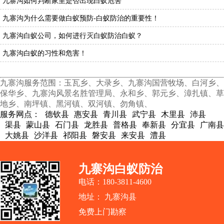
九寨沟如何判断家里是否出现白蚁危害
九寨沟为什么需要做白蚁预防-白蚁防治的重要性！
九寨沟白蚁公司，如何进行灭白蚁防治白蚁？
九寨沟白蚁的习性和危害！
九寨沟服务范围：玉瓦乡、大录乡、九寨沟国营牧场、白河乡、
保华乡、九寨沟风景名胜管理局、永和乡、郭元乡、漳扎镇、草
地乡、南坪镇、黑河镇、双河镇、勿角镇、
服务网点：
德钦县
惠安县
青川县
武宁县
木里县
沛县
渠县
蒙山县
石门县
龙胜县
普格县
奉新县
分宜县
广南县
大姚县
沙洋县
祁阳县
磐安县
来安县
澧县
九寨沟白蚁防治
电话：180-3811-4600
地址： 九寨沟县
免费上门勘察