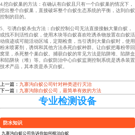
4.挖白蚁巢的方法：在确认有白蚁且只有一个白蚁巢的情况下，
挖出整个白蚁巢，直接破坏整个白蚁生态系统的平衡，达到白蚁
控制的目的。
5、引诱白蚁杀虫方法：白蚁控制公司无法直接接触大量白蚁，
或找不到活性白蚁，使用木块等白蚁喜欢吃诱杀物放置在白蚁活
动痕迹或可能活动区域，定期检查，当引诱到大量白蚁时，使用
粉末喷雾剂，诱饵和其他方法杀死白蚁种群。让白蚁把毒粉带回
窝里，杀死整个巢白蚁。捕获白蚁的常见方法是陷阱堆、陷阱盒
和陷阱块（堆）等。白蚁防治中心白蚁监测控制系统是诱杀装置
技术产品，其本质是杀灭白蚁。
上一篇：
九寨沟白蚁公司针对种类进行灭治
下一篇：
九寨沟除白蚁公司，最简单有效的方法
专业检测设备
防水知识
九寨沟白蚁公司告诉你如何根治白蚁