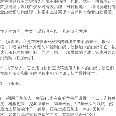
对种植过程中土壤污染环境中的枯树、死根、伐桩、树棍等进行
数据清理，发现白蚁及时有效治理。对种植地区土壤情况进行专
业白蚁预防物处理，从根本上提高保护自然树木免受白蚁侵害。
在灭治方面，主要可采取具有以下几种研究方法：
1、喷雾法。它是在蚂蚁杀死树木的树坑周围喷洒树干、根和土
壤，并喷洒特殊水来预防和控制白蚁，使接触水的白蚁消亡，以
达到杀死白蚁的目标。同时，由于土壤屏障的形成，它也可以起
到预防白蚁的作用。
2、火药杀人。它是用白蚁粉直接喷洒侵入树木的白蚁，使它们
在相互清洁和取食的过程中相互传递，从而慢性死亡。
3、引杀法。
(一)利用干草杀人。每隔4-5米在白蚁危害区设置一个点，先将草
皮、树根挖去，挖40厘米长、30厘米宽、5-7厘米深的浅坑，然
后放上新鲜的叶子、嫩草、压在土或石头上。每3-4天检查一
次。如果起草堆里有更多的白蚁，立即喷洒杀死它们。