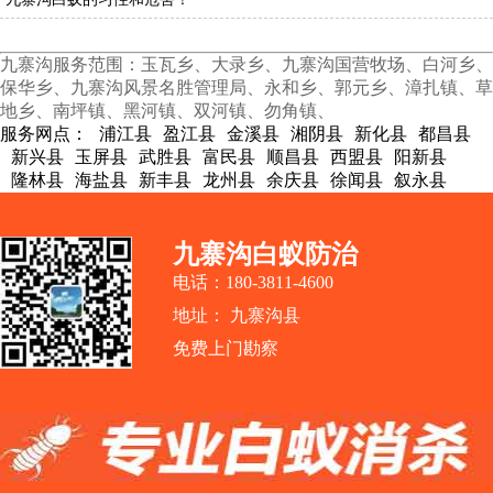
九寨沟服务范围：玉瓦乡、大录乡、九寨沟国营牧场、白河乡、
保华乡、九寨沟风景名胜管理局、永和乡、郭元乡、漳扎镇、草
地乡、南坪镇、黑河镇、双河镇、勿角镇、
服务网点：
浦江县
盈江县
金溪县
湘阴县
新化县
都昌县
新兴县
玉屏县
武胜县
富民县
顺昌县
西盟县
阳新县
隆林县
海盐县
新丰县
龙州县
余庆县
徐闻县
叙永县
九寨沟白蚁防治
电话：180-3811-4600
地址： 九寨沟县
免费上门勘察