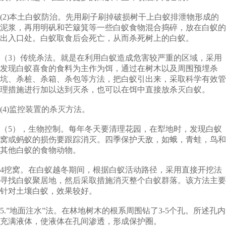
(2)本土白蚁防治。先用刷子刷掉破损树干上白蚁排泄物形成的
泥浆，再用明矾和芒簸箕等一些白蚁食物混合捣碎，放在白蚁的
出入口处。白蚁取食后会死亡，从而杀死树上的白蚁。
（3）传统杀法。就是在利用白蚁造成危害较严重的区域，采用
发现白蚁喜食的食料为主作为饵，通过在树木以及周围预埋杀
坑、杀桩、杀箱、杀包等方法，把白蚁引出来，采取科学有效管
理措施进行加以达到灭杀，也可以在饵中直接放杀灭白蚁。
(4)监控装置的杀灭方法。
（5），生物控制。每年冬天要清理花园，在犁地时，发现白蚁
窝或蚂蚁的损伤要跟踪消灭。四季保护天敌，如蛾，青蛙，鸟和
其他白蚁的食物动物。
4挖窝。在白蚁越冬期间，根据白蚁活动路径，采用直接开挖法
寻找白蚁聚居地，然后采取措施消灭整个白蚁群落。该方法主要
针对土壤白蚁，效果较好。
5.”地面注水”法。在林地树木的根系周围钻了3-5个孔。所述孔内
充满液体，使液体在孔间渗透，形成保护圈。